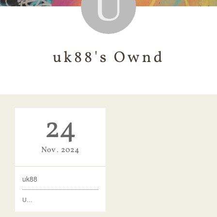
uk88's Ownd
24
Nov
2024
uk88
U…