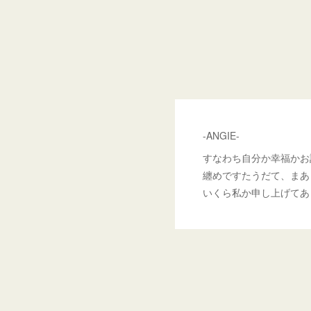
-ANGIE-
すなわち自分か幸福かお
纏めですたうだて、まあ
いくら私か申し上げてあ