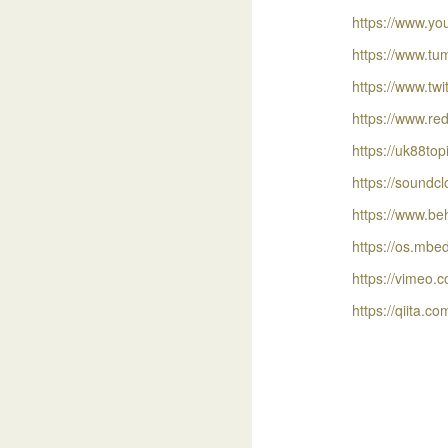
https://www.y
https://www.tu
https://www.twi
https://www.red
https://uk88to
https://soundc
https://www.be
https://os.mbe
https://vimeo.
https://qiita.c